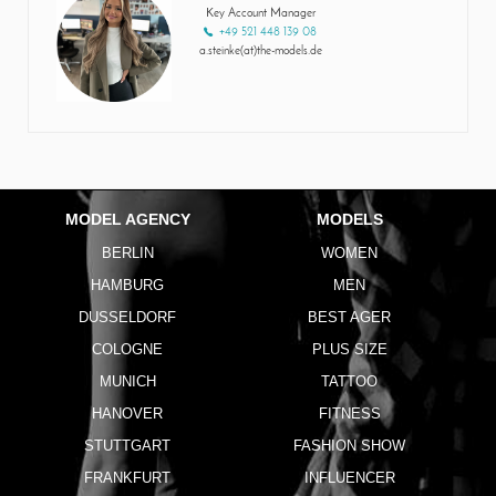
Key Account Manager
+49 521 448 139 08
a.steinke(at)the-models.de
MODEL AGENCY
MODELS
BERLIN
WOMEN
HAMBURG
MEN
DUSSELDORF
BEST AGER
COLOGNE
PLUS SIZE
MUNICH
TATTOO
HANOVER
FITNESS
STUTTGART
FASHION SHOW
FRANKFURT
INFLUENCER