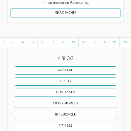
hin zu modernen Accessoires.
READ MORE
8
9
10
11
12
13
14
15
16
17
18
19
20
#
BLOG
GENERAL
BEAUTY
HOSTESSES
CURVY MODELS
INFLUENCER
FITNESS