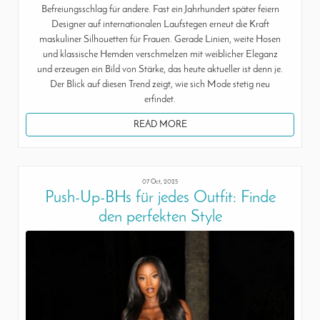
Befreiungsschlag für andere. Fast ein Jahrhundert später feiern
Designer auf internationalen Laufstegen erneut die Kraft
maskuliner Silhouetten für Frauen. Gerade Linien, weite Hosen
und klassische Hemden verschmelzen mit weiblicher Eleganz
und erzeugen ein Bild von Stärke, das heute aktueller ist denn je.
Der Blick auf diesen Trend zeigt, wie sich Mode stetig neu
erfindet.
READ MORE
07 Oct, 2025
Push-Up-BHs für jedes Outfit: Finde
den perfekten Style