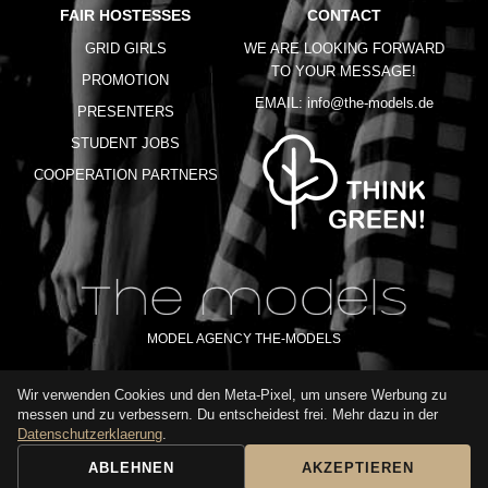
FAIR HOSTESSES
CONTACT
GRID GIRLS
WE ARE LOOKING FORWARD
TO YOUR MESSAGE!
PROMOTION
EMAIL:
info@the-models.de
PRESENTERS
STUDENT JOBS
COOPERATION PARTNERS
MODEL AGENCY THE-MODELS
Wir verwenden Cookies und den Meta-Pixel, um unsere Werbung zu
IMPRINT
GTC
PRIVACY POLICY
TERMS OF USE
FAQ
messen und zu verbessern. Du entscheidest frei. Mehr dazu in der
GLOSSARY
Datenschutzerklaerung
.
ABLEHNEN
AKZEPTIEREN
BOOKING REQUEST
CALL